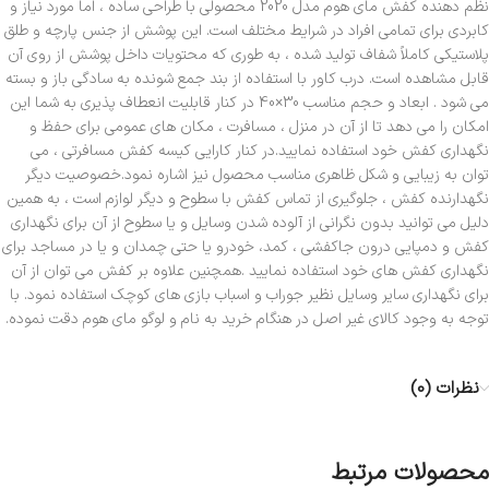
نظم دهنده کفش مای هوم مدل 2020 محصولی با طراحی ساده ، اما مورد نیاز و
کابردی برای تمامی افراد در شرایط مختلف است. این پوشش از جنس پارچه و طلق
پلاستیکی کاملاً شفاف تولید شده ، به طوری که محتویات داخل پوشش از روی آن
قابل مشاهده است. درب کاور با استفاده از بند جمع شونده به سادگی باز و بسته
می شود . ابعاد و حجم مناسب 30×40 در کنار قابلیت انعطاف پذیری به شما این
امکان را می دهد تا از آن در منزل ، مسافرت ، مکان های عمومی برای حفظ و
نگهداری کفش خود استفاده نمایید.در کنار کارایی کیسه کفش مسافرتی ، می
توان به زیبایی و شکل ظاهری مناسب محصول نیز اشاره نمود.خصوصیت دیگر
نگهدارنده کفش ، جلوگیری از تماس کفش با سطوح و دیگر لوازم است ، به همین
دلیل می توانید بدون نگرانی از آلوده شدن وسایل و یا سطوح از آن برای نگهداری
کفش و دمپایی درون جاکفشی ، کمد، خودرو یا حتی چمدان و یا در مساجد برای
نگهداری کفش ‌های خود استفاده نمایید .همچنین علاوه بر کفش می توان از آن
برای نگهداری سایر وسایل نظیر جوراب و اسباب بازی های کوچک استفاده نمود. با
توجه به وجود کالای غیر اصل در هنگام خرید به نام و لوگو مای هوم دقت نموده.
نظرات (0)
محصولات مرتبط