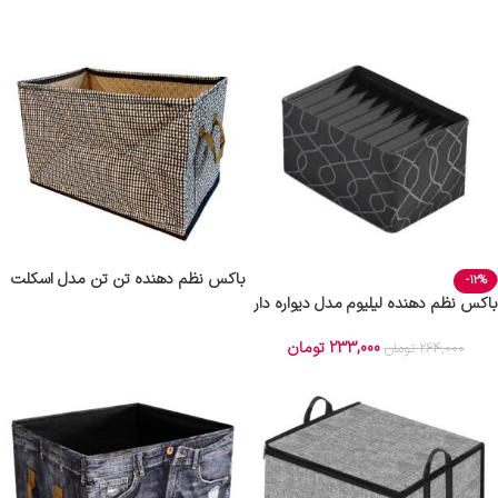
باکس نظم دهنده تن تن مدل اسکلت
-12%
فلزی
باکس نظم دهنده لیلیوم مدل دیواره دار
کد Large 1
233,000
تومان
264,000
تومان