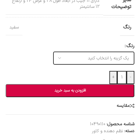
سایر
دارای 11 جیب در ابعاد طول 38 و عرض 24 و ارتفاع
توضیحات
12 سانتیمتر
رنگ
سفید
رنگ
+
-
افزودن به سبد خرید
مقایسه
شناسه محصول:
10490110
دسته:
نظم دهنده و کاور