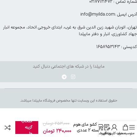
شماره تماس : 02177121472
آدرس ایمیل :info@myilda.com
تهران، اتوبان شهید زین الدین شرق به غرب، ابتدای خروجی اتحاد، مجموعه انبار
جهاد کشاورزی، انبار و دفتر ماییلدا
کدپستی : 1658953143
ماییلدا را در شبکه های اجتماعی دنبال کنید
حقوق استفاده این وبسایت تنها مخصوص فروشگاه ماییلدا میباشد.
انتخاب
253,000
تومان
نظم دهنده کشو مای هوم
گزینه
مدل M 2 بسته 2 عددی
240,000
تومان
ها
منو
سبد خرید
وبلاگ
حساب کاربری من
فروشگاه