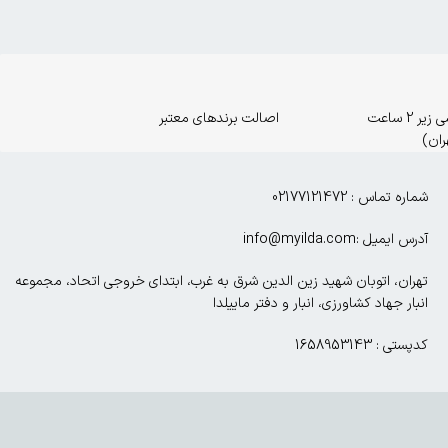
ارسال اورژانسی زیر 2 ساعت
اصالت برندهای معتبر
ران)
شماره تماس : 02177121472
آدرس ایمیل :info@myilda.com
تهران، اتوبان شهید زین الدین شرق به غرب، ابتدای خروجی اتحاد، مجموعه
انبار جهاد کشاورزی، انبار و دفتر ماییلدا
کدپستی : 1658953143