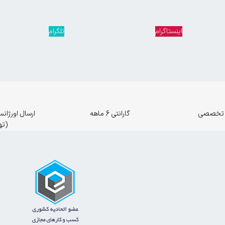
اینستاگرام
تلگرام
 تخصصی
گارانتی 6 ماهه
(ته