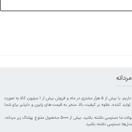
ردانه
با افتخار از سال 1395، ما در عرصه فروش آنلاین محصولات لباس زیر زنانه و مردانه، از جمله شورت، سوتین، ست، بادی، لباس زیر ورزشی، گن و موارد دیگر حضور داریم. با بیش از 5 هزار مشتری در ماه و فروش بیش از 1 میلیون کالا به صورت
لید کننده، علاوه بر کیفیت بالا، منجر به قیمت های پایین و دلپذیر برای شما
کمترین فاصله با مشتریان عزیز و ارائه خدمات و فروش حرفه‌ای از اهداف ماست. شما میتوانید در صورت تمایل، به صورت اورژانسی و زیر ۴ ساعت کاری به محصولات ما دسترسی داشته باشید. بیش از 5000 محصول متنوع پوشاک زیر مردانه،
مدل‌ها دسترسی داشته باشید.