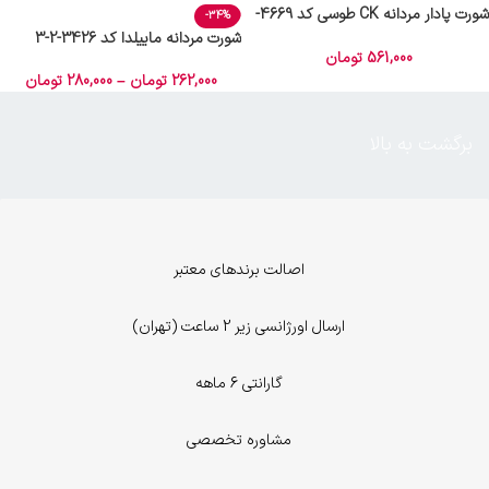
شورت پادار مردانه CK طوسی کد 4669-
-34%
8000
شورت مردانه ماییلدا کد 3426-2-3
561,000
تومان
262,000
تومان
–
280,000
تومان
برگشت به بالا
اصالت برندهای معتبر
ارسال اورژانسی زیر 2 ساعت (تهران)
گارانتی 6 ماهه
مشاوره تخصصی