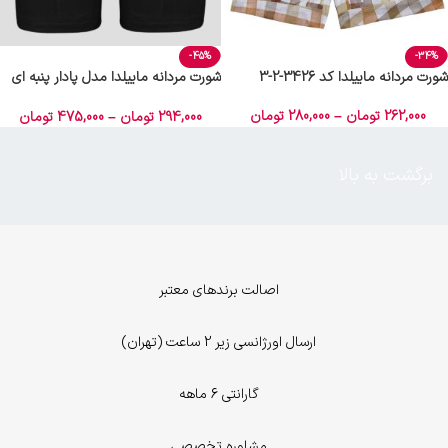
-45%
-34%
شورت مردانه ماییلدا کد 3426-2-3
شورت مردانه ماییلدا مدل پادار پنبه ای
مشکی کد 4702
262,000
تومان
–
280,000
تومان
294,000
تومان
–
475,000
تومان
برگشت به بالا
اصالت برندهای معتبر
ارسال اورژانسی زیر 2 ساعت (تهران)
گارانتی 6 ماهه
مشاوره تخصصی