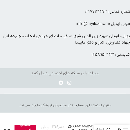
شماره تماس : 02177121472
آدرس ایمیل :info@myilda.com
تهران، اتوبان شهید زین الدین شرق به غرب، ابتدای خروجی اتحاد، مجموعه انبار
جهاد کشاورزی، انبار و دفتر ماییلدا
کدپستی : 1658953143
ماییلدا را در شبکه های اجتماعی دنبال کنید
حقوق استفاده این وبسایت تنها مخصوص فروشگاه ماییلدا میباشد.
انتخاب
شورت زنانه ماییلدا مدل نخ
316,000
تومان