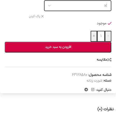
پاک کردن
موجود
+
-
افزودن به سبد خرید
مقایسه
شناسه محصول:
63128580
دسته:
شورت زنانه
دنبال کنید:
نظرات (0)