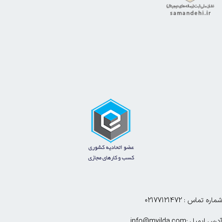
شماره تماس : 02177121472
آدرس ایمیل :info@myilda.com