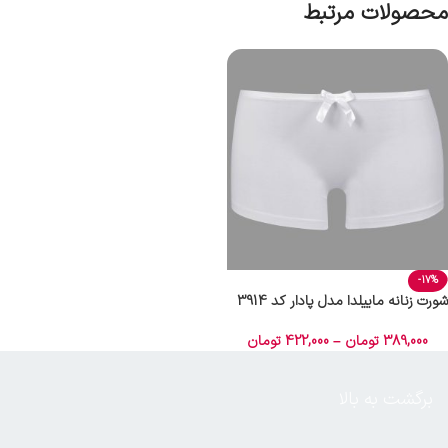
محصولات مرتبط
-17%
شورت زنانه ماییلدا مدل پادار کد 3914
رنگ سفید
389,000
تومان
–
422,000
تومان
برگشت به بالا