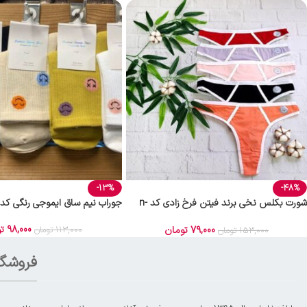
-13%
-48%
شورت بکلس نخی برند فیتن فرخ زادی کد n-
جوراب نیم ساق ایموجی رنگی کد n-1234
1444
98,000
ت
79,000
تومان
113,000
تومان
153,000
تومان
فروشگا