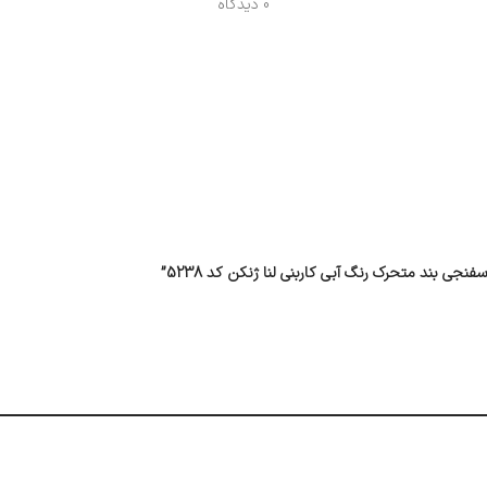
0 دیدگاه
ی بند متحرک رنگ آبی کاربنی لنا ژنکن کد 5238”