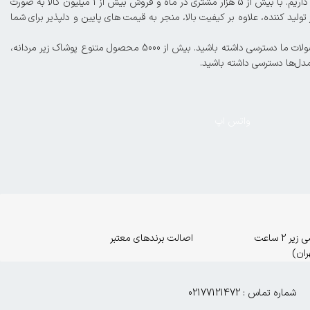
با افتخار از سال 1395، ما در عرصه فروش آنلاین محصولات لباس زیر زنانه و مردانه، از جمله شورت، سوتین، ست، بادی، لباس زیر ورزشی، گن و موارد دیگر حضور داریم. با بیش از 5 هزار مشتری در ماه و فروش بیش از 1 میلیون کالا به صورت
لید کننده، علاوه بر کیفیت بالا، منجر به قیمت های پایین و دلپذیر برای شما
کمترین فاصله با مشتریان عزیز و ارائه خدمات و فروش حرفه‌ای از اهداف ماست. شما میتوانید در صورت تمایل، به صورت اورژانسی و زیر ۴ ساعت کاری به محصولات ما دسترسی داشته باشید. بیش از 5000 محصول متنوع پوشاک زیر مردانه،
مدل‌ها دسترسی داشته باشید.
واتس اپ
ارسال اورژانسی زیر 2 ساعت
اصالت برندهای معتبر
ران)
شماره تماس : 02177121472