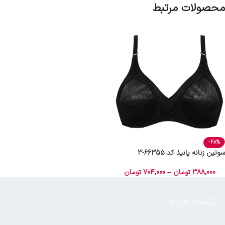
محصولات مرتبط
-48%
سوتین زنانه پانیذ کد 66355-3
388,000
تومان
–
704,000
تومان
برگشت به بالا