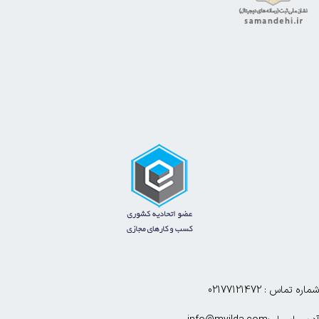
شماره تماس : 02177121472