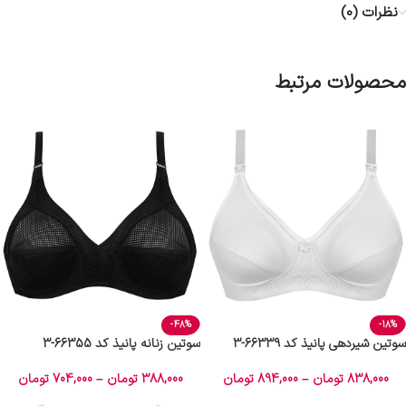
نظرات (0)
محصولات مرتبط
-48%
-18%
سوتین شیردهی پانیذ کد 66339-3
سوتین زنانه پانیذ کد 66355-3
838,000
تومان
–
894,000
تومان
388,000
تومان
–
704,000
تومان