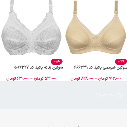
-28%
-24%
سوتین شیردهی پانیذ کد 66339-2
سوتین زنانه پانیذ کد 66327-5
713,000
تومان
–
828,000
تومان
521,000
تومان
–
630,000
تومان
برگشت به بالا