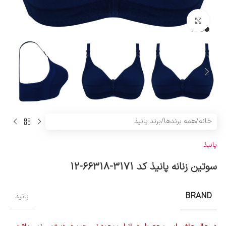
بزرگنمایی تصویر
خانه
/
همه برندها
/
برند پانیذ
پانیذ
سوتین زنانه پانیذ کد 3171-66318-12
BRAND
پانیذ