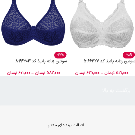
-23%
-28%
سوتین زنانه پانیذ کد 66327-5
سوتین زنانه پانیذ کد 66303-8
521,000
تومان
–
630,000
تومان
582,000
تومان
–
601,000
تومان
برگشت به بالا
اصالت برندهای معتبر