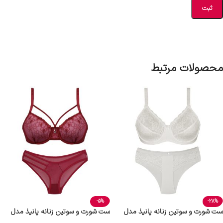
محصولات مرتبط
-5%
-28%
ست شورت و سوتین زنانه پانیذ مدل
ست شورت و سوتین زنانه پانیذ مدل
فنردار کد 9013 رنگ سفید
9020-Z