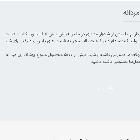
ردانه
با افتخار از سال 1395، ما در عرصه فروش آنلاین محصولات لباس زیر زنانه و مردانه، از جمله شورت، سوتین، ست، بادی، لباس زیر ورزشی، گن و موارد دیگر حضور داریم. با بیش از 5 هزار مشتری در ماه و فروش بیش از 1 میلیون کالا به صورت
لید کننده، علاوه بر کیفیت بالا، منجر به قیمت های پایین و دلپذیر برای شما
کمترین فاصله با مشتریان عزیز و ارائه خدمات و فروش حرفه‌ای از اهداف ماست. شما میتوانید در صورت تمایل، به صورت اورژانسی و زیر ۴ ساعت کاری به محصولات ما دسترسی داشته باشید. بیش از 5000 محصول متنوع پوشاک زیر مردانه،
مدل‌ها دسترسی داشته باشید.
واتس اپ