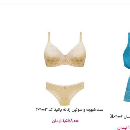
ست شورت و سوتین زنانه پانیذ کد 9003-2
9-BL
1,558,000
تومان
1
تومان