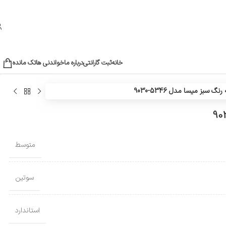
خانه
ثبت گارانتی
درباره ما
خواندنی ها
تک مانده
سبز میسا مدل 5346-9030
متوسط
سوتین
استاندارد