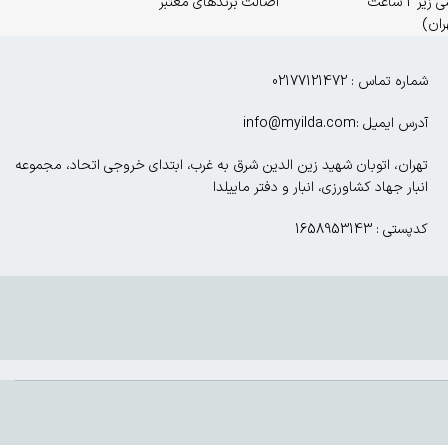
ارسال اورژانسی زیر 2 ساعت
اصالت برندهای معتبر
ران)
شماره تماس : 02177121472
آدرس ایمیل :info@myilda.com
تهران، اتوبان شهید زین الدین شرق به غرب، ابتدای خروجی اتحاد، مجموعه
انبار جهاد کشاورزی، انبار و دفتر ماییلدا
کدپستی : 1658953143