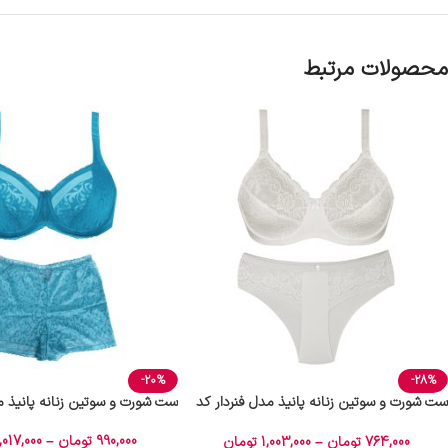
محصولات مرتبط
-20%
-28%
ست شورت و سوتین زنانه پانیذ مدل فنردار کد
ست شورت و سوتین زنانه پانیذ مدل 006
9013 رنگ سفید
990,000
تومان
–
,017,000
764,000
تومان
–
1,003,000
تومان