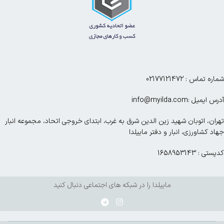
شماره تماس : 02177121472
آدرس ایمیل :info@myilda.com
تهران، اتوبان شهید زین الدین شرق به غرب، ابتدای خروجی اتحاد، مجموعه انبار
جهاد کشاورزی، انبار و دفتر ماییلدا
کدپستی : 1658953143
ماییلدا را در شبکه های اجتماعی دنبال کنید