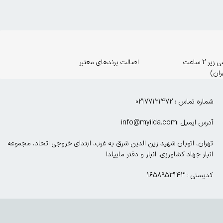
ارسال اورژانسی زیر 2 ساعت
اصالت برندهای معتبر
ران)
شماره تماس : 02177121472
آدرس ایمیل :info@myilda.com
تهران، اتوبان شهید زین الدین شرق به غرب، ابتدای خروجی اتحاد، مجموعه
انبار جهاد کشاورزی، انبار و دفتر ماییلدا
کدپستی : 1658953143