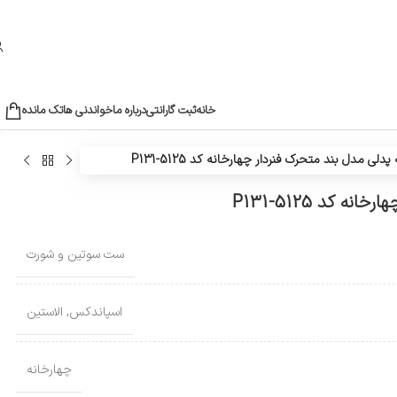
خانه
ثبت گارانتی
درباره ما
خواندنی ها
تک مانده
 مدل بند متحرک فنردار چهارخانه کد 5125-P131
کد 5125-P131
ست سوتین و شورت
اسپاندکس
,
الاستین
چهارخانه