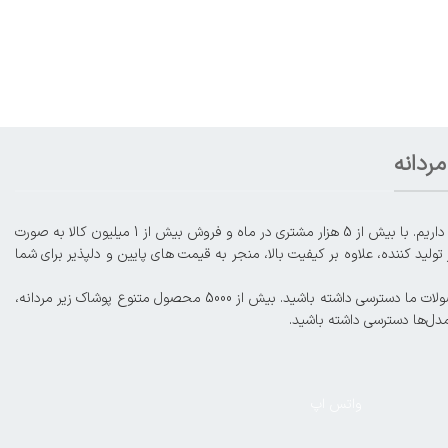
ردانه
با افتخار از سال 1395، ما در عرصه فروش آنلاین محصولات لباس زیر زنانه و مردانه، از جمله شورت، سوتین، ست، بادی، لباس زیر ورزشی، گن و موارد دیگر حضور داریم. با بیش از 5 هزار مشتری در ماه و فروش بیش از 1 میلیون کالا به صورت
لید کننده، علاوه بر کیفیت بالا، منجر به قیمت های پایین و دلپذیر برای شما
کمترین فاصله با مشتریان عزیز و ارائه خدمات و فروش حرفه‌ای از اهداف ماست. شما میتوانید در صورت تمایل، به صورت اورژانسی و زیر ۴ ساعت کاری به محصولات ما دسترسی داشته باشید. بیش از 5000 محصول متنوع پوشاک زیر مردانه،
مدل‌ها دسترسی داشته باشید.
واتس اپ