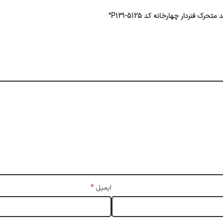
نردار چهارخانه کد 5125-P131”
*
ایمیل