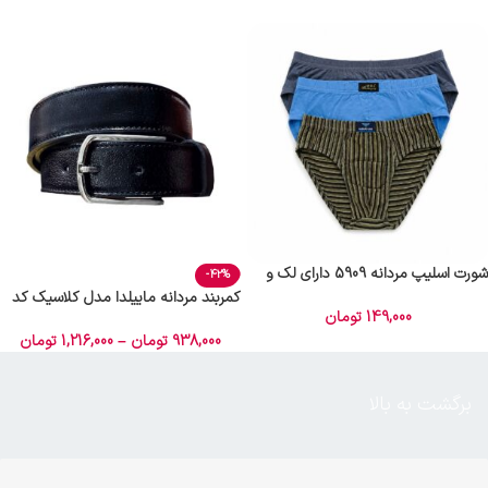
شورت اسلیپ مردانه 5909 دارای لک و
-42%
رنگ دادگی (طرح و رنگ رندوم)
کمربند مردانه ماییلدا مدل کلاسیک کد
149,000
تومان
4808
938,000
تومان
–
1,216,000
تومان
برگشت به بالا