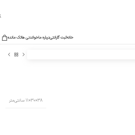
خانه
ثبت گارانتی
درباره ما
خواندنی ها
تک مانده
38×30×11 سانتی‌متر