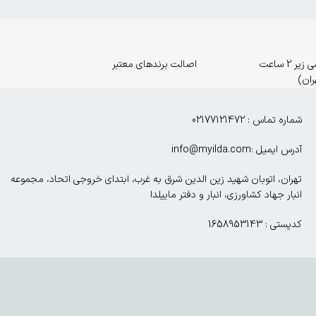
ارسال اورژانسی زیر 2 ساعت
اصالت برندهای معتبر
ران)
شماره تماس : 02177121472
آدرس ایمیل :info@myilda.com
تهران، اتوبان شهید زین الدین شرق به غرب، ابتدای خروجی اتحاد، مجموعه
انبار جهاد کشاورزی، انبار و دفتر ماییلدا
کدپستی : 1658953143