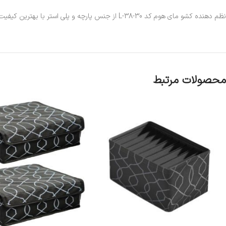
نظم دهنده کشو مای هوم کد L-38-30 از جنس پارچه و پلی استر با بهترین کیفیت ساخته شده است.این ارگانیزر دارای 9 جیب و با ابعاد 38x30x11 می باشد که به راحتی می توانید وسایل خود را در آن جای داده و مرتب کنید.
محصولات مرتبط