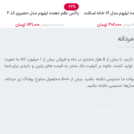
-27%
باکس نظم دهنده لیلیوم مدل 16 خانه اسکلت
باکس نظم دهنده لیلیوم مدل حصیری کد 2
741,000
تومان
306,000
تومان
1,010,000
تومان
3
تومان
ردانه
با افتخار از سال 1395، ما در عرصه فروش آنلاین محصولات لباس زیر زنانه و مردانه، از جمله شورت، سوتین، ست، بادی، لباس زیر ورزشی، گن و موارد دیگر حضور داریم. با بیش از 5 هزار مشتری در ماه و فروش بیش از 1 میلیون کالا به صورت
لید کننده، علاوه بر کیفیت بالا، منجر به قیمت های پایین و دلپذیر برای شما
کمترین فاصله با مشتریان عزیز و ارائه خدمات و فروش حرفه‌ای از اهداف ماست. شما میتوانید در صورت تمایل، به صورت اورژانسی و زیر ۴ ساعت کاری به محصولات ما دسترسی داشته باشید. بیش از 5000 محصول متنوع پوشاک زیر مردانه،
مدل‌ها دسترسی داشته باشید.
واتس اپ